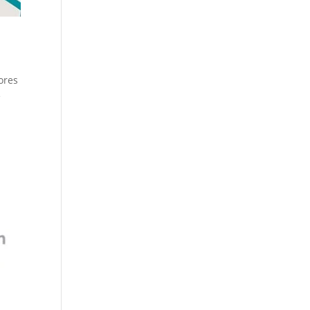
ores
e