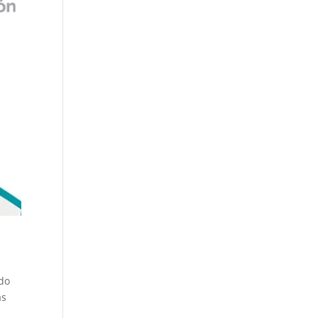
ndo
as